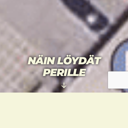
NÄIN LÖYDÄT
PERILLE
Vieritä
alas
Uudenkin salin liikenneympäristö on
vähintäänkin haastava. Tässä joitakin ohjeita
jalan, autolla tai polkupyörällä liikkuville.