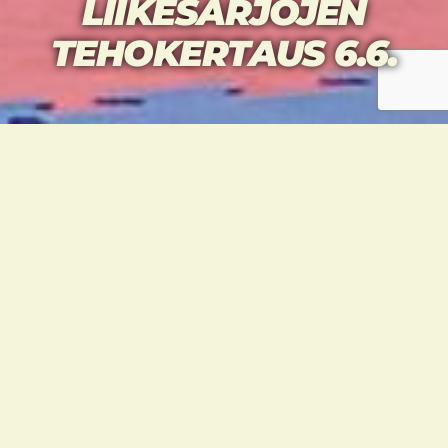
LIIKESARJOJEN
TEHOKERTAUS 6.6.
Taekwondoharjoitukset jatkuvat salilla 1.6. ja
kaikille ryhmille löytyy runsaasti harjoituksia,
joista valita. Tietysti kaikessa harjoittelussa
mennään turvallisuus etusijalla.
Lue lisää >>
On täysin ymmärrettävää, että viimeisten
kuukausien aikana harjoittelu on voinut
jäädä vähemmälle ja etenkin liikesarjat
saattavat kaivata muistelua. Osalla
harrastajista, jotka ehtivät maksaa
maaliskuun vyökokeet on myös korvaava