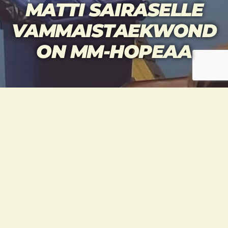
MATTI SAIRASELLE
VAMMAISTAEKWOND
ON MM-HOPEAA
Matti otti uransa
toisen vammaistaekwondon MM-hopean 21.
kesäkuuta käydyssä kisassa.
Matti Sairanen voitti ensimmäisessä
ottelussa 13-1 ennen täyttä aikaa. Vastassa oli
Marokon Abdennour el Fedayni.