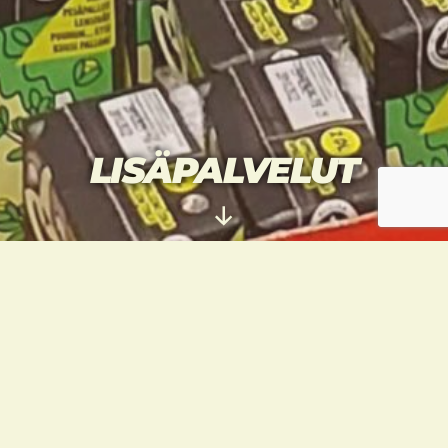
LISÄPALVELUT
Vieritä
alas
YKSITYISTUNNIT
Perus- ja lisäharjoitusten lisäksi
Taekwondourheilijat tarjoaa yksityisopetusta
harrastajille, jotka haluavat syventää
osaamistaan jollakin lajin osa-alueella.