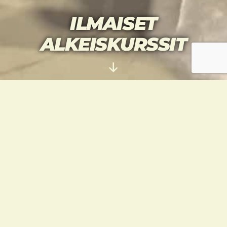
ILMAISET
ALKEISKURSSIT
Vieritä
alas
TERVETULOA
KOKEILEMAAN
TAEKWONDOA!
Haluamme tehdä
taekwondon
aloittamisesta mahdollisimman helppoa.
Siksi tarjoamme nyt ilmaiset alkeiskurssit
lapsille ja aikuisille. Kurssilla opetellaan