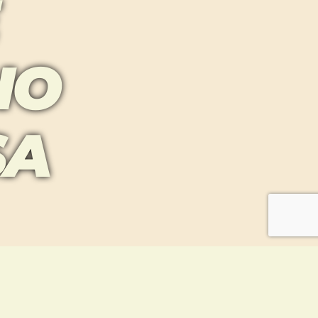
IO
SA