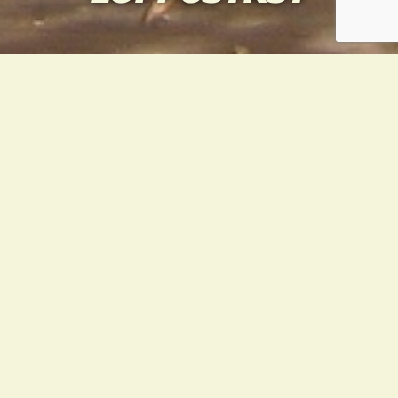
HARJOITUSAJAT MUUTTUVAT
TIISTAIN JA SUNNUNTAIN
OSALTA
• Tiistaina lasten alkeisryhmä 18.00-19.00,
ottelu 19.00-20.00
• Sunnuntaina lasten alkeisryhmä 11.00-
12.00, ottelu 12.00-14.00
SALIKISAT 14.11. JA 12.12.
KONALAN SALILLA