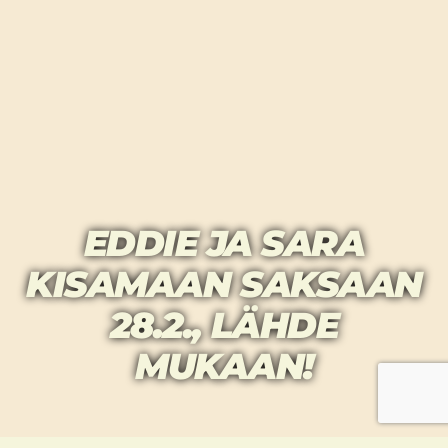
EDDIE JA SARA
KISAMAAN SAKSAAN
28.2., LÄHDE
MUKAAN!