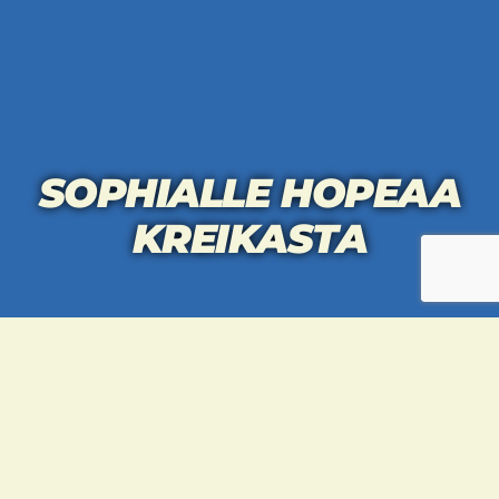
SOPHIALLE HOPEAA
KREIKASTA
Sophia Vassilaki otti
hopeaa Thessalonikissa
järjestetyssä Greece
Openissa. Sophia otteli
kadettityttöjen alle 51