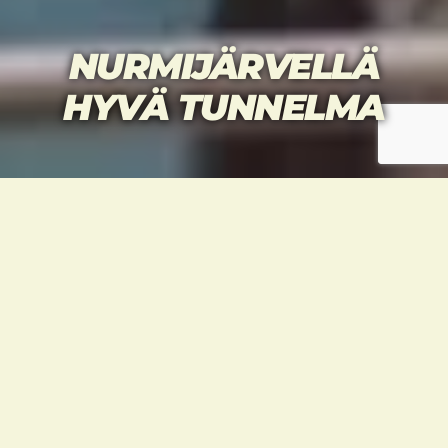
NURMIJÄRVELLÄ
HYVÄ TUNNELMA
Kohta lähtee
Ruotsalaisia sali sinisenään
Titaanien taisto alkamassa, Sofia ja Jenny
Alkulämmittelyjä