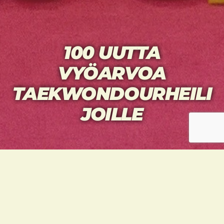
100 UUTTA
VYÖARVOA
TAEKWONDOURHEILI
JOILLE
Viikon vyökoepuristus on takana ja
seuramme onnittelee kaikkia vyöarvonsa
korottaneita. Teemu Heino ja hänen
apunaan toimineet Pauli Raivio, Juho Ranta