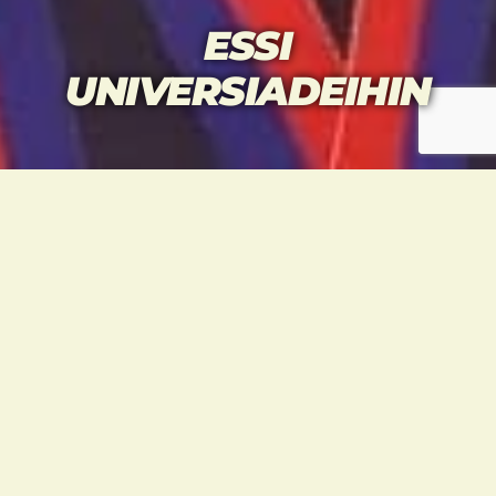
ESSI
UNIVERSIADEIHIN
Essi Labart edustaa Suomea ja
Taekwondourheilijoita Universiadeissa
Korean Gwangjussa heinäkuussa.
Hyvin sujunut kevät saa arvoisensa
päätöksen opiskelijoiden
urheilutapahtumassa, joka on paitsi
huippukovatasoinen kilpailu, myös
ikimuistoinen elämys osallistujille.