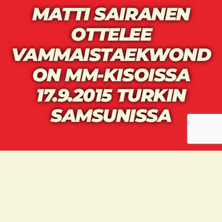
MATTI SAIRANEN
OTTELEE
VAMMAISTAEKWOND
ON MM-KISOISSA
17.9.2015 TURKIN
SAMSUNISSA
Matti Sairanen hakee kirkastusta kahdelle
MM-hopealle ja kahdelle MM-pronssille
vammaistaekwondon MM-kisoista Turkin
Samsunista.