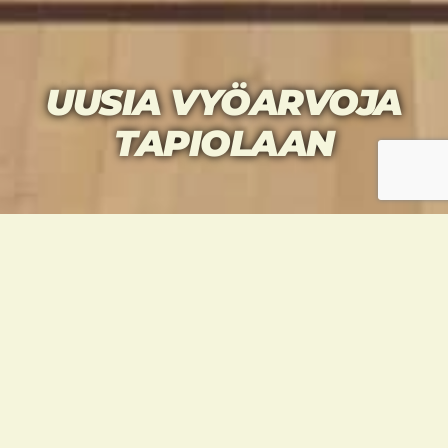
UUSIA VYÖARVOJA
TAPIOLAAN
Hannu Vikströmin 30.12. pitämässä
vyökokeessa suoritettin seuraavat vyöarvot:
Frans Orjasniemi
7+ kup
Jenny Vettenniemi
7+ kup