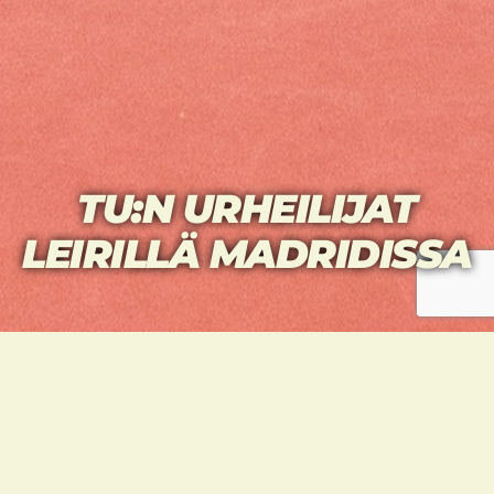
TU:N URHEILIJAT
LEIRILLÄ MADRIDISSA
Joulun välipäivät kuluivat Emmiltä, Ainolta,
Eddieltä, Saralta ja Lucalta treenaamisen
merkeissä. Mukana oli myös
olympiakarsintaan valmistautuva Jenna