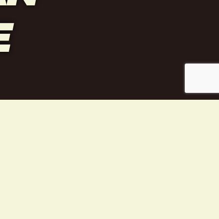
E
teestä