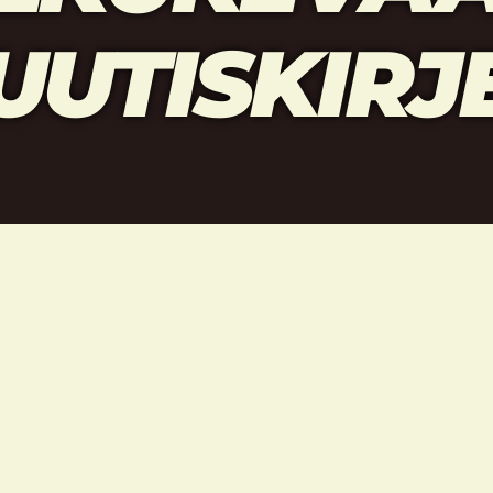
UUTISKIRJ
evään tärkeimmät tapahtumat löytyvät liit
 tiedotus alkukevät 2016