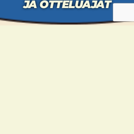
JA OTTELUAJAT
PERJANTAI 15.4.
19.00 – 20.00 Punnitus (Kaikki sarjat)
LAUANTAI 16.4.
7.00 Kilpailupaikka avataan
7.30 – 8.00 Punnitus E-, D2- ja D1-sarjat
8.00 – 8.30 Punnitus C1-, B1- ja R1-sarjat