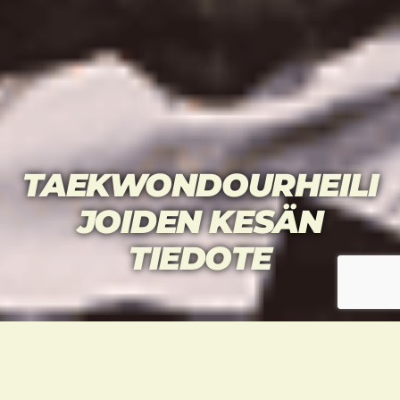
TAEKWONDOURHEILI
JOIDEN KESÄN
TIEDOTE
Myös kesällä tapahtuu. Tästä tiedotteesta
löydät kaiken tarpeellisen sekä vähän