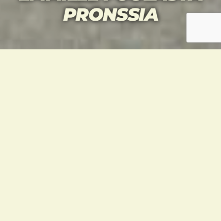
PRONSSIA
Emilia Lahti otti pronssia kadettityttöjen alle
51 kilon sarjasta viikonloppuna käydyssä G1-
turnauksessa Puolassa. Kirkkaampikin mitali
oli lähellä, kun jatkoeräkin käytiin loppuun.
Vastassa ollut hollantilaistyttö vei sarjan
ylivoimaisella pistevoitolla.
Emilia oli seuramme ainoa mitalisti kun
Plum Kopisto, Luca Leskinen, Sami
Leskinen ja Severi Sarala jäivät ensimmäisille
kierroksilleen. Jenna Partanen voitti
ensimmäisellä kierroksella kovan