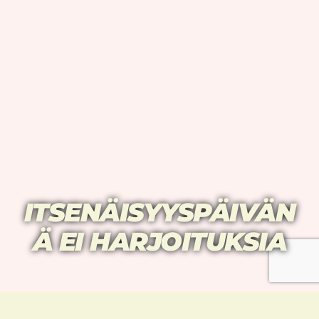
ITSENÄISYYSPÄIVÄN
Ä EI HARJOITUKSIA