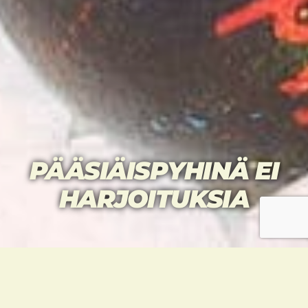
PÄÄSIÄISPYHINÄ EI
HARJOITUKSIA
Pääsisen pyhinä eli pitkäperjantaina
14.4.
ja
toisena pääsiäispäivänä
17.4.
ei järjestetä