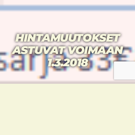
HINTAMUUTOKSET
ASTUVAT VOIMAAN
1.3.2018
Taekwondourheilijoiden hintamuutoksista
tiedotettiin Tammikuussa uutiskirjeessä, ja
uudet hinnat astuvat voimaan 1.3.2018.
Kaikissa sopimuksissa uusia hintoja
sovelletaan seuraavan laskutuskauden