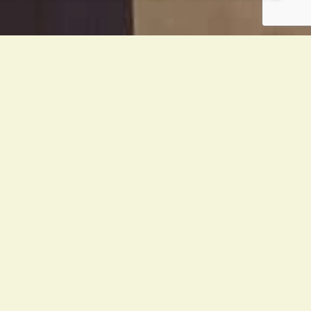
Poomse osalta turnaus sujui loistavasti.
Christian nappasi U30 ryhmäsarjasta kultaa
Fransin (Budokwai) ja Ollin (Budokwai)
kanssa. Ville otti henkilökohtaisesta
sarjastaan pronssia (miehet alle 40 vuotta)
samoin kuin parisarjasta Triinin (Budokwai)
kanssa. Plum ja Mia (EHT) ottivat
parisarjapronssin. Elina, Linda (HIPKO) ja
Nea ottivat ryhmäsarjan pronssin.
Ottelun osalta tulos ei ollut yhtä mairitteleva.
Sekä Jenna että Plum jäivät
avausotteluunsa, joskin suoritukset lupaavat
jo parempaa.