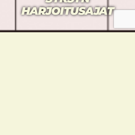
HARJOITUSAJAT
Syksyn harjoituskalenteri astuu voimaan 12.8.
koulujen alettua.
Huom. Kalenteriin saattaa tulla muutoksia.