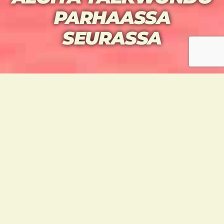
PARHAASSA
SEURASSA
LAITA ITSESI LIIKKEELLE
HETI VUODEN
VAIHDUTTUA JA ALOITA
TAEKWONDO PARHAASSA
SEURASSA!
Taekwondo on kamppailu-urheilulaji joka