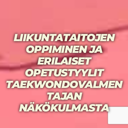
LIIKUNTATAITOJEN
OPPIMINEN JA
ERILAISET
OPETUSTYYLIT
TAEKWONDOVALMEN
TAJAN
NÄKÖKULMASTA