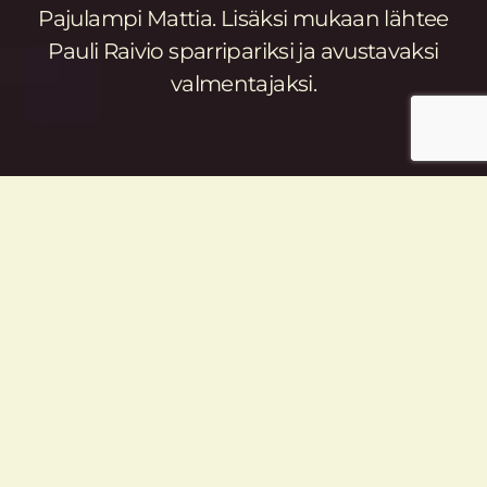
Pajulampi Mattia. Lisäksi mukaan lähtee
Pauli Raivio sparripariksi ja avustavaksi
valmentajaksi.
Olympiakarsinta käydään Bulgarian
Sofiassa. Karsintoja siirrettiin kerran, mutta
samassa paikassa järjestettyjen
onnistuneiden EM-kisojen jälkeen paikat
Tokioon voidaan jakaa.
Terveysturvallisuustoimenpiteet ovat
turnauksessa tiukat. Koko kilpailu
järjestetään yhden hotellin sisään
rakennetussa kuplassa. Lisäksi itse