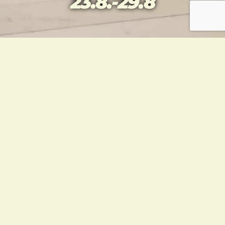
23.8.-29.8
TUO KAVERI MUKAAN
TREENEIHISI!
Kaveriiviikko järjestetään
23.8.-29.8 Kaveriviikolla kaverin voi ottaa
mukaan omiin harjoituksiin, vaikkei tällä olisi
lainkaan aiempaa kokemusta taekwondosta
tai muista liikuntaharrastuksista.
Kaveriviikolla harjoitukset on suunniteltu
niin, että harjoitteet saa tehdä oman kaverin
kanssa ja pidempään harrastanut neuvoo ja