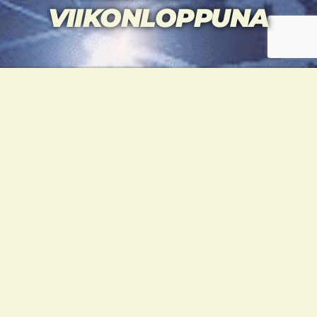
VIIKONLOPPUNA
Viikonloppuna Tallin Open käydään 28.-29.8.
Virossa.
TU11:N JOUKKUE
METHASIT KOPISTO -73 KG JUNIOR MEN (LA)
Plum otteli kaksi ottelua, joista
jälkimmäisessä tappio Jimi Haleniukselle.
Pronssia.