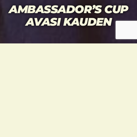
AMBASSADOR’S CUP
AVASI KAUDEN
Kotimainen kisakausi avattiin 2.10. Vantaalla.
Taekwondourheilijat 2011 menestyi laajalla
rintamalla ja liikesarjoissa TU11 oli paras
seura!
OTTELU
AIKUISET