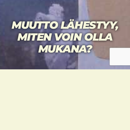
MUUTTO LÄHESTYY,
MITEN VOIN OLLA
MUKANA?
Varsinainen muutto tapahtuu heinäkuun
aikana. Silloin mukaan tarvitaan heinänaisia
ja -miehiä heilumaan kaikki kynnelle
kykenevät.
Varsinaiset isot talkoopäivät ovat 9.-10. ja