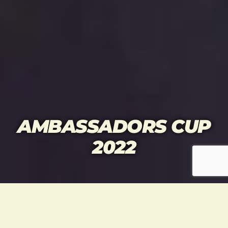
AMBASSADORS CUP
2022
Vuoden 2022 Ambassadors Cup järjestettiin
24.9. Tikkurilan urheilutalolla.