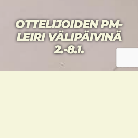
OTTELIJOIDEN PM-
LEIRI VÄLIPÄIVINÄ
2.-8.1.
Järjestämme pääkaupunkiseudun
yhteistyön merkeissä PM-kisoihin
valmistavan leirin ottelijoille. Treeneistä
vastaavat Simo Siltanen, Sampo Pajulampi
sekä muut pääkaupunkiseudun seurojen
valmentajat. Mukaan
Taekwondourheilijoiden salille kutsumme