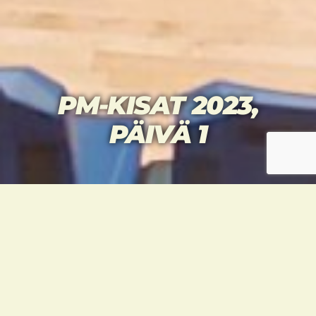
PM-KISAT 2023,
PÄIVÄ 1
Pohjoismaiden mestaruuskilpailut käydään
tällä kertaa Helsingissä, Urhean kampuksella
Mäkelänrinteellä. Ensimmäisenä päivänä
ohjelmassa olivat ottelut, huomenna
sunnuntaina 22.1. vuorossa ovat liikesarjat.