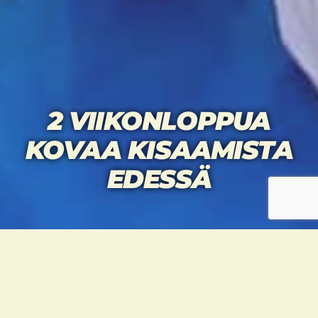
2 VIIKONLOPPUA
KOVAA KISAAMISTA
EDESSÄ
Rupeama alkaa tulevan viikonlopun
lauantaina (3.3.) Chahrazed Bougharan
otteluilla Sofia Openissa, jossa hän edustaa