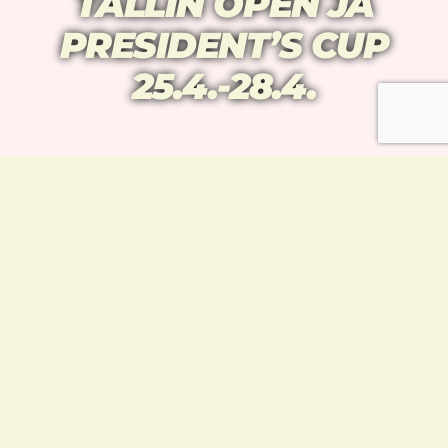
TALLIN OPEN JA
PRESIDENT’S CUP
25.4.-28.4.
Virossa järjestetään kaksi perättäistä G-tason
turnausta, kun aikuisten Tallin Open G1
otellaan 25.4 ja President’s Cup Europe G2
26.4.-28.4.
MEILTÄ MUKANA OVAT:
TALLIN OPEN G1