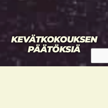
KEVÄTKOKOUKSEN
PÄÄTÖKSIÄ
Kevätkokouksessa valittiin uusi hallitus.
Nykyisen hallituksen jäsenistä jatkavat
Teemu Heino puheenjohtajana ja jäseninä
Sampo Pajulampi, Petteri Kauppinen ja Juho
Kostiainen sekä lisäksi uusiksi hallituksen