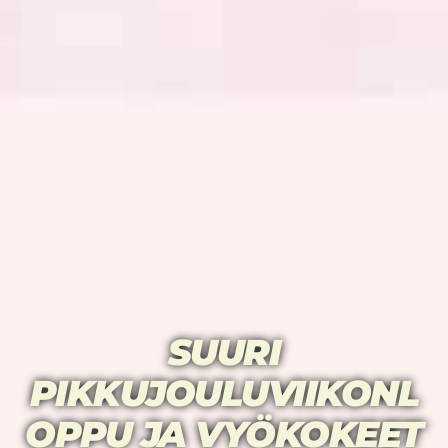
SUURI
PIKKUJOULUVIIKONL
OPPU JA VYÖKOKEET