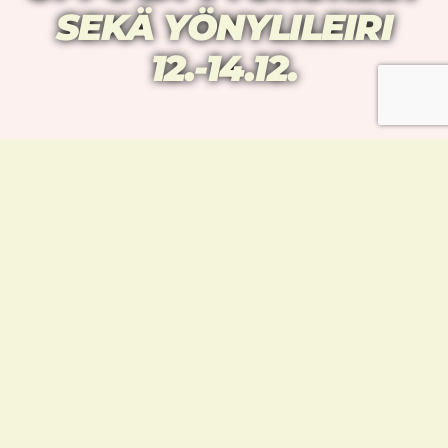
SEKÄ YÖNYLILEIRI
12.-14.12.
Suuri pikkujouluviikonloppu on jo ovella.
Ohjelmaa on kaikille, niin isoille kuin
pienillekin. Tervetuloa niin harrastajamme,
kuin heidän läheisensäkin.
Vyökokeisiin kutsutaan ja yönylileirille
ilmoittaudutaan joko alla olevalla
lomakkeella tai sähköpostitse. Lisää infoa
sivun alaosassa.
Perjantai 12.12.