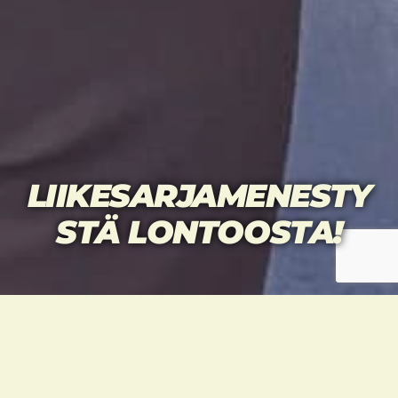
LIIKESARJAMENESTY
STÄ LONTOOSTA!
Vappuviikonloppuna 2.-3.5. oli työntäyteinen
kisaviikonloppu Lontoossa, kun peräkkäisinä
päivinä käytiin peräti kahdet G-kisat, London