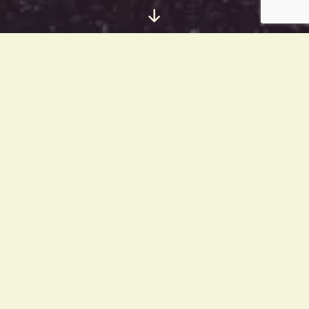
Vieritä
alas
YLEISESITYS
Ladattava PDF-muotoinen TU11 yleisesitys