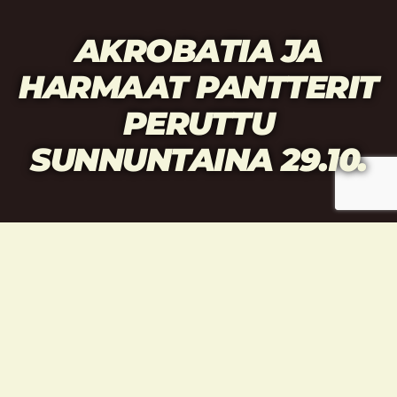
AKROBATIA JA
HARMAAT PANTTERIT
PERUTTU
SUNNUNTAINA 29.10.
Akrobatiatreenit ja Harmaat pantterit
perutaan sunnuntaina 29.10.
Kannustamme kaikki harrastajia
osallistumaan kyseisenä viikonloppuna
järjestettävään ottelun ja liikesarjojen