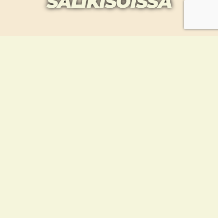
SALIKISOISSA
KAUDEN PARHAAT
OTTELIJAT PALKITTIIN
SALILIIGAN
VIIMEISESSÄ
OSAKILPAILUSSA
Taekwondourheilijoiden salikisaliiga päättyi
kevään osalta lauantaina 9.6. melko pienen,
mutta sitäkin pippurisemman
osallistujajoukon voimin. Otteluissa oli pirteä