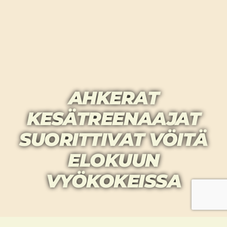
AHKERAT
KESÄTREENAAJAT
SUORITTIVAT VÖITÄ
ELOKUUN
VYÖKOKEISSA