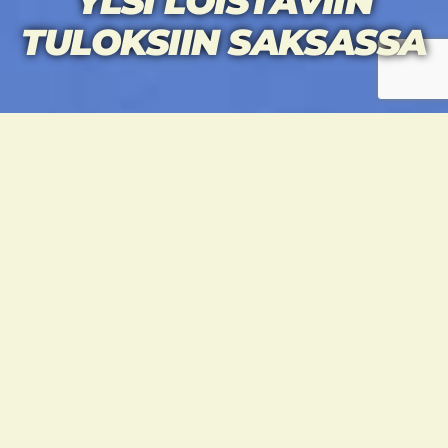
YLSI LOISTAVIIN
TULOKSIIN SAKSASSA
TAEKWONDO, HELSINKI
TAEKWONDOURHEILIJOID
EN LIIKESARJAJOUKKUE
NAPSI MITALEITA
KOVATASOISESTA
GERMAN OPENISTA