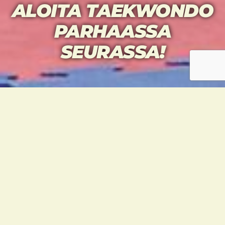
ALOITA TAEKWONDO
PARHAASSA
SEURASSA!
TAEKWONDO – HELPPO
ALOITTAA, VIELÄ
HELPOMPI JÄÄDÄ
KOUKKUUN
Taekwondourheilijoiden syksyn alkeisryhmät
käynnistyvät
17.8.
ja mukaan voit tulla
koska