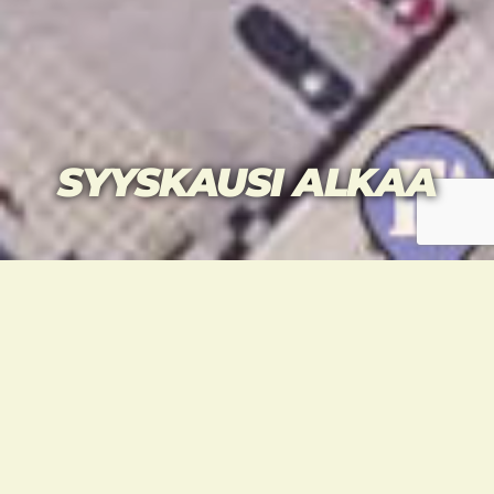
SYYSKAUSI ALKAA
Syyskausi alkaa 1.8. uusissa tiloissa
kesäaikataulun mukaisesti: