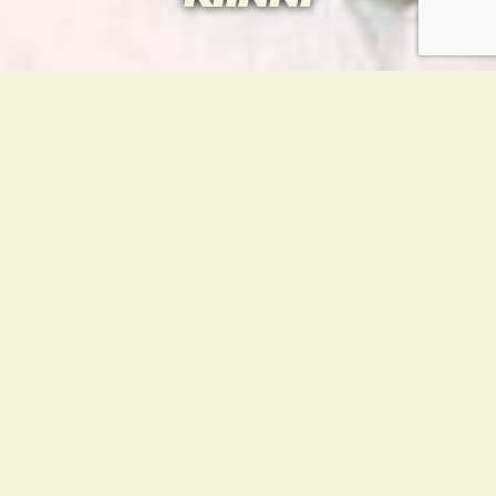
Pääsiäisenä sali on kiinni pitkäperjantaina
18.4., lankalauantaina 19.4. sekä 1. ja 2.
pääsiäispäivänä 20. ja 21.4.
Kilpasopimuksella harjoittelevat voivat tulla
treenaamaan omatoimisesti. Laita viesti
asiasta info@u83963.www1.webdomain.fi tai
Slackissä @sampo. Emme kuittaa
ilmoituksia.
Hauskaa pääsiäistä!