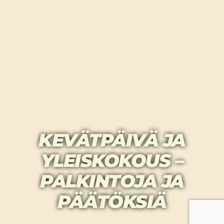
KEVÄTPÄIVÄ JA
YLEISKOKOUS –
PALKINTOJA JA
PÄÄTÖKSIÄ