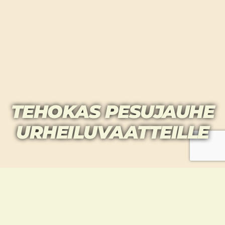
TEHOKAS PESUJAUHE
URHEILUVAATTEILLE
KW VALKO 12 EUROA