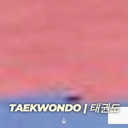
TAEKWONDO | 태권도
Vieritä